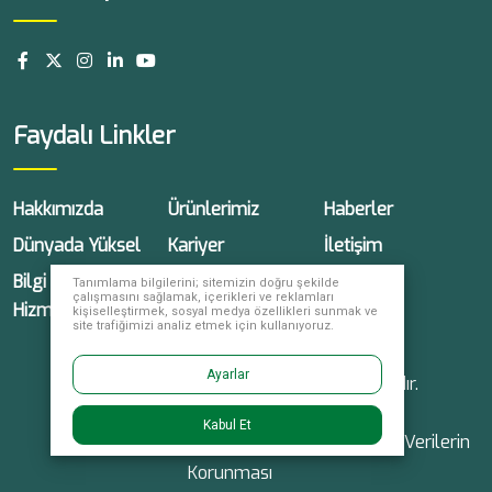
Faydalı Linkler
Hakkımızda
Ürünlerimiz
Haberler
Dünyada Yüksel
Kariyer
İletişim
Bilgi Toplumu
Tanımlama bilgilerini; sitemizin doğru şekilde
çalışmasını sağlamak, içerikleri ve reklamları
Hizmetleri
kişiselleştirmek, sosyal medya özellikleri sunmak ve
site trafiğimizi analiz etmek için kullanıyoruz.
Ayarlar
© 2026 Yüksel Tohum, tüm hakları saklıdır.
Kabul Et
Gizlilik Politikası
Çerez Politikası
Kişisel Verilerin
Korunması