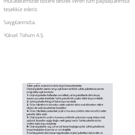
mücadelemizde bizlere destek veren tüm paydaşlarımıza
teşekkür ederiz.
Saygılarımızla,
Yüksel Tohum A.Ş.