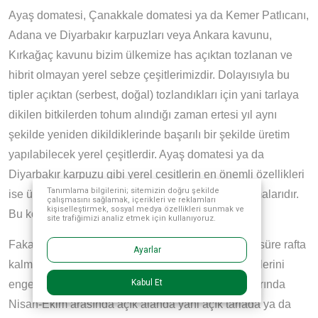
Ayaş domatesi, Çanakkale domatesi ya da Kemer Patlıcanı,
Adana ve Diyarbakır karpuzları veya Ankara kavunu,
Kırkağaç kavunu bizim ülkemize has açıktan tozlanan ve
hibrit olmayan yerel sebze çeşitlerimizdir. Dolayısıyla bu
tipler açıktan (serbest, doğal) tozlandıkları için yani tarlaya
dikilen bitkilerden tohum alındığı zaman ertesi yıl aynı
şekilde yeniden dikildiklerinde başarılı bir şekilde üretim
yapılabilecek yerel çeşitlerdir. Ayaş domatesi ya da
Diyarbakır karpuzu gibi yerel çeşitlerin en önemli özellikleri
Tanımlama bilgilerini; sitemizin doğru şekilde
ise ülkemize has özellikte yerel sebze çeşitleri olmalarıdır.
çalışmasını sağlamak, içerikleri ve reklamları
kişiselleştirmek, sosyal medya özellikleri sunmak ve
Bu konuda herkes hem fikirdir.
site trafiğimizi analiz etmek için kullanıyoruz.
Fakat yerli çeşitlerin bazı özellikleri pazarda uzun süre rafta
Ayarlar
kalmalarını ve yılın belli mevsimlerinde yetiştirilmelerini
Kabul Et
engellemektedir. Bu yerel çeşitler sadece yaz aylarında
Nisan-Ekim arasında açık alanda yani açık tarlada ya da