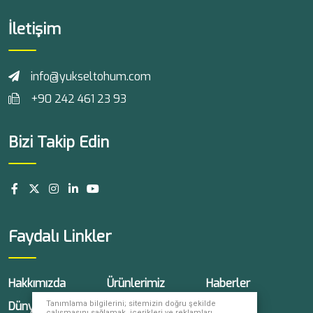
İletişim
info@yukseltohum.com
+90 242 461 23 93
Bizi Takip Edin
Faydalı Linkler
Hakkımızda
Ürünlerimiz
Haberler
Tanımlama bilgilerini; sitemizin doğru şekilde
Dünyada Yüksel
Kariyer
İletişim
çalışmasını sağlamak, içerikleri ve reklamları