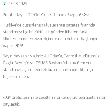
19.08.2025
Potato Days 2025’te Yüksel Tohum Rüzgarı! 🥔✨
Türkiye’de düzenlenen uluslararası patates fuarında
standımıza ilgi büyüktü! İlk günden itibaren farklı
ülkelerden gelen ziyaretçilerle dolu dolu bir başlangıç
yaptık. 🌍💬
Sayın Nevşehir Valimiz Ali Fidan'a, Tarım İl Müdürümüz
Özgür Memiş'e ve TSÜAB Başkanı Yıldıray Gencer’e
standımızı ziyaret ederek bizleri onurlandırdıkları için
teşekkür ederiz.
🧑‍🌾 Üreticilerimizle çeşitlerimizi konuştuk, tecrübelerimizi
paylaştık.