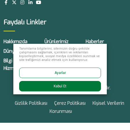
Faydalı Linkler
Hakkımızda
Ürünlerimiz
Haberler
Tanımlama bilgilerini; sitemizin doğru şekilde
Dünyada Yüksel
Kariyer
İletişim
çalışmasını sağlamak, içerikleri ve reklamları
kişiselleştirmek, sosyal medya özellikleri sunmak ve
Bilgi Toplumu
site trafiğimizi analiz etmek için kullanıyoruz.
Hizmetleri
Ayarlar
Kabul Et
© 2026 Yüksel Tohum, tüm hakları saklıdır.
Gizlilik Politikası
Çerez Politikası
Kişisel Verilerin
Korunması