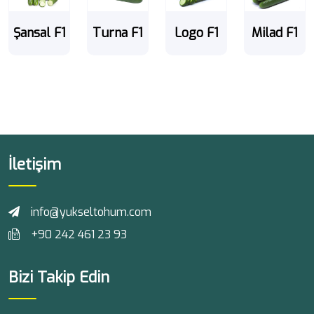
Şansal F1
Turna F1
Logo F1
Milad F1
İletişim
info@yukseltohum.com
+90 242 461 23 93
Bizi Takip Edin