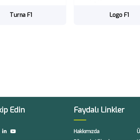
Turna F1
Logo F1
kip Edin
Faydalı Linkler
Hakkımızda
Ü