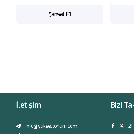
Şansal F1
İletişim
Bizi Ta
info@yukseltohum.com