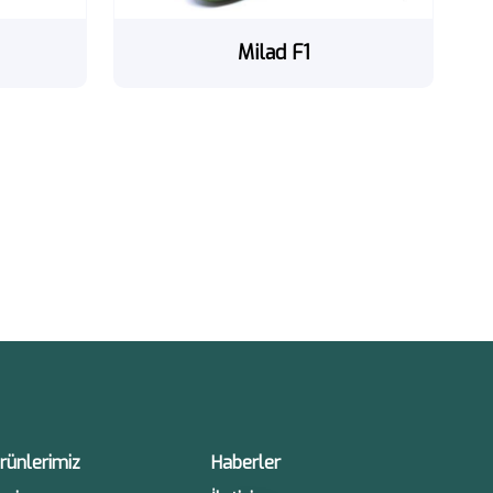
Milad F1
rünlerimiz
Haberler