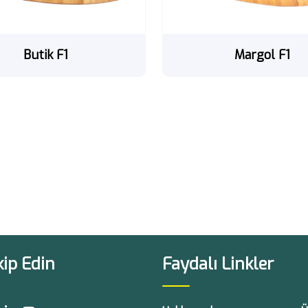
Butik F1
Margol F1
kip Edin
Faydalı Linkler