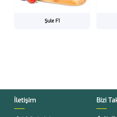
Şule F1
İletişim
Bizi Ta