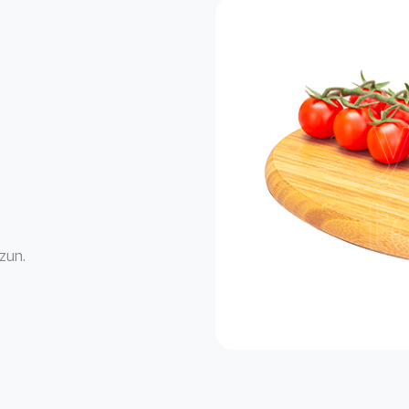
uzun.