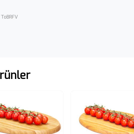
j, ToBRFV
rünler