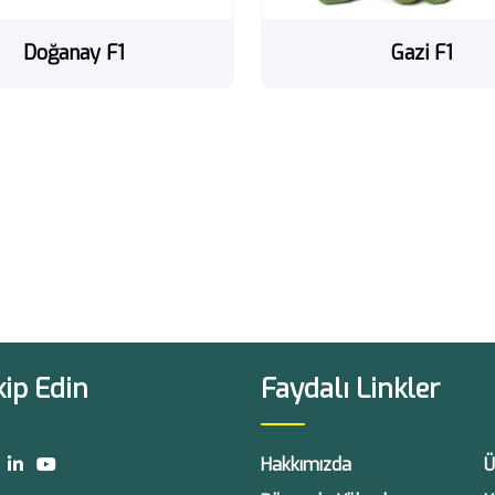
Doğanay F1
Gazi F1
kip Edin
Faydalı Linkler
Hakkımızda
Ü