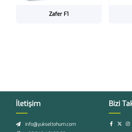
Zafer F1
İletişim
Bizi Ta
info@yukseltohum.com