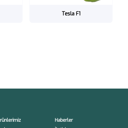
Tesla F1
rünlerimiz
Haberler