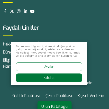
Faydalı Linkler
Hakkımızda
Ürünlerimiz
Haberler
Tanımlama bilgilerini; sitemizin doğru şekilde
çalışmasını sağlamak, içerikleri ve reklamları
Dünyada Yüksel
Kariyer
İletişim
kişiselleştirmek, sosyal medya özellikleri sunmak
ve site trafiğimizi analiz etmek için kullanıyoruz.
Bilgi Toplumu
Hizmetleri
Ayarlar
Kabul Et
© 2026 Yüksel Tohum, tüm hakları saklıdır.
Gizlilik Politikası
Çerez Politikası
Kişisel Verilerin
Korunması
Ürün Kataloğu