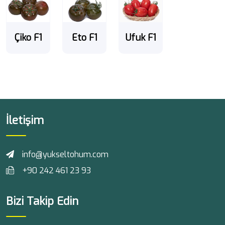
Çiko F1
Eto F1
Ufuk F1
İletişim
info@yukseltohum.com
+90 242 461 23 93
Bizi Takip Edin