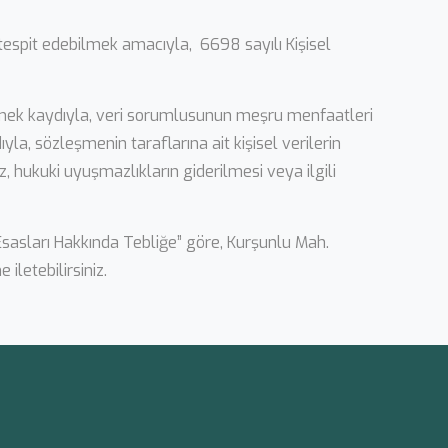
ı tespit edebilmek amacıyla, 6698 sayılı Kişisel
rmemek kaydıyla, veri sorumlusunun meşru menfaatleri
la, sözleşmenin taraflarına ait kişisel verilerin
, hukuki uyuşmazlıkların giderilmesi veya ilgili
 Esasları Hakkında Tebliğe” göre, Kurşunlu Mah.
iletebilirsiniz.