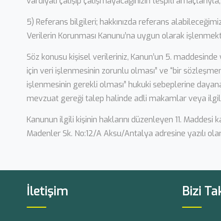
vardiyalı çalışıp çalışmayacağınızın tespiti amaçlarıyla,
5) Referans bilgileri; hakkınızda referans alabileceğimi
Verilerin Korunması Kanunu’na uygun olarak işlenmekt
Söz konusu kişisel verileriniz, Kanun’un 5. maddesinde
için veri işlenmesinin zorunlu olması” ve “bir sözleşmen
işlenmesinin gerekli olması” hukuki sebeplerine dayanar
mevzuat gereği talep halinde adli makamlar veya ilgili 
Kanunun ilgili kişinin haklarını düzenleyen 11. Maddesi
Madenler Sk. No:12/A Aksu/Antalya adresine yazılı ola
İletişim
Bizi Ta