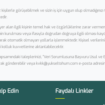
z kişilerle görüşebilmek ve sizin iş için uygun olup olmadığınız
edir.
 yer alan ilgili kişinin temel hak ve özgürlüklerine zarar ve
in kurulması veya ifasıyla doğrudan doğruya ilgili olması kaydıy
ak otomatik olmayan yollarla işlenmektedir. Kişisel verileriniz
kolluk kuvvetlerine aktarılabilecektir.
 kapsamındaki taleplerinizi, “Veri Sorumlusuna Başvuru Usul ve
rak gönderebilir veya
kvkk@yukseltohum.com
e-posta adresine 
kip Edin
Faydalı Linkler