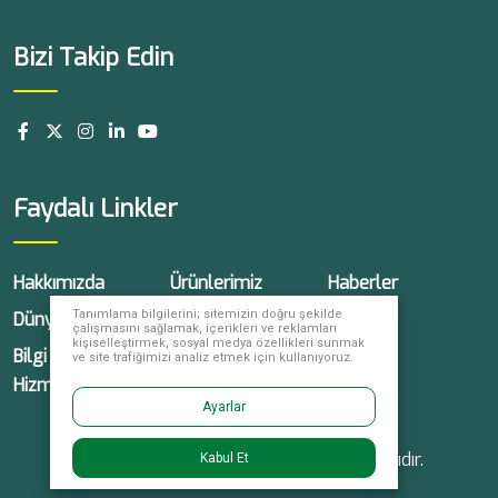
Bizi Takip Edin
Faydalı Linkler
Hakkımızda
Ürünlerimiz
Haberler
Tanımlama bilgilerini; sitemizin doğru şekilde
Dünyada Yüksel
Kariyer
İletişim
çalışmasını sağlamak, içerikleri ve reklamları
kişiselleştirmek, sosyal medya özellikleri sunmak
Bilgi Toplumu
ve site trafiğimizi analiz etmek için kullanıyoruz.
Hizmetleri
Ayarlar
© 2026 Yüksel Tohum, tüm hakları saklıdır.
Kabul Et