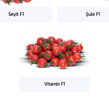
Seyit F1
Şule F1
Vitamin F1